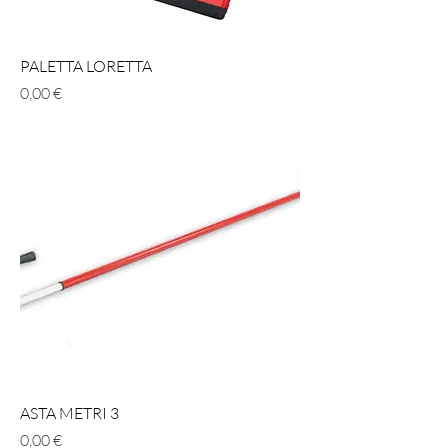
PALETTA LORETTA
Prezzo
0,00 €
ASTA METRI 3
Prezzo
0,00 €