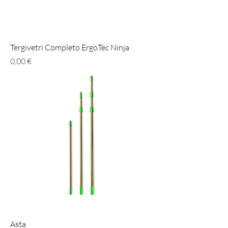
Tergivetri Completo ErgoTec Ninja
Prezzo
0,00 €
Asta