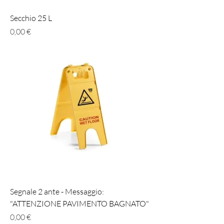
Secchio 25 L
Prezzo
0,00 €
Segnale 2 ante - Messaggio:
"ATTENZIONE PAVIMENTO BAGNATO"
Prezzo
0,00 €