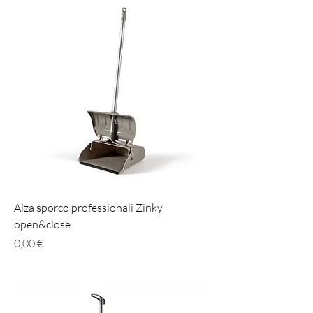
Alza sporco professionali Zinky
open&close
Prezzo
0,00 €