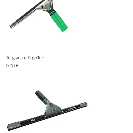
Tergivetro ErgoTec
Prezzo
0,00 €