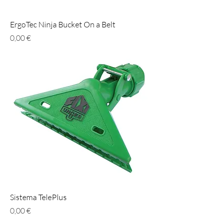
ErgoTec Ninja Bucket On a Belt
Prezzo
0,00 €
Sistema TelePlus
Prezzo
0,00 €