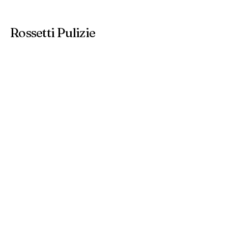
Rossetti Pulizie
(+39)
029609053
-
3485141708
info@rossettipulizie.it
via Galileo Ferraris, 2-4 21047
Saronno - Va Italia