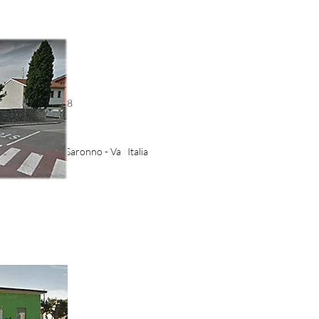
53 - 3485141708
izie.it
aris, 2-4 21047 Saronno - Va Italia