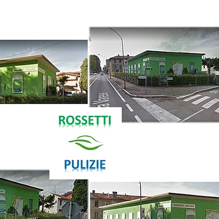
(+39) 0296090
info@rossettipul
via Galileo Ferr