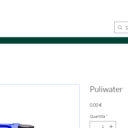
loghi
Video
Contatti
Negozio
Puliwater
Prezzo
0,00 €
Quantità
*