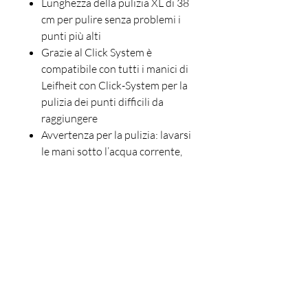
Lunghezza della pulizia XL di 38
cm per pulire senza problemi i
punti più alti
Grazie al Click System è
compatibile con tutti i manici di
Leifheit con Click-System per la
pulizia dei punti difficili da
raggiungere
Avvertenza per la pulizia: lavarsi
le mani sotto l’acqua corrente,
utilizzando sapone e
risciacquare bene. Non
utilizzare ammorbidente.
Rossetti Pulizie