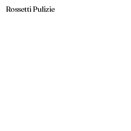
Rossetti Pulizie
(+39)
029609053
-
3485141708
info@rossettipulizie.it
via Galileo Ferraris, 2-4 21047
Saronno - Va Italia