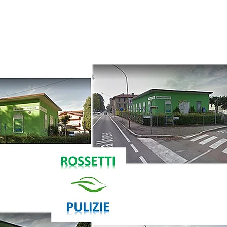
(+39) 0296090
info@rossettipul
via Galileo Ferr