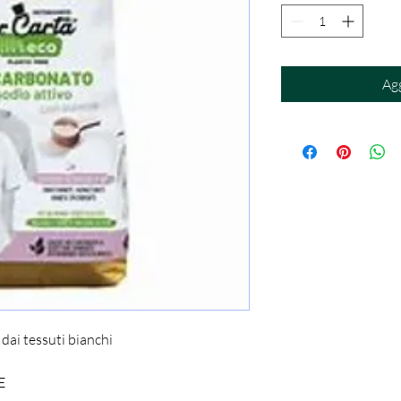
Agg
dai tessuti bianchi
E