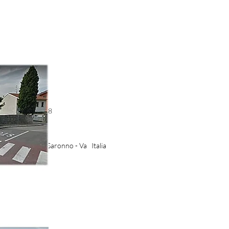
53 - 3485141708
izie.it
aris, 2-4 21047 Saronno - Va Italia