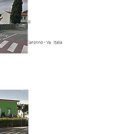
53 - 3485141708
izie.it
aris, 2-4 21047 Saronno - Va Italia