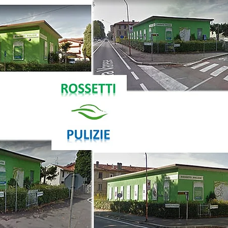
(+39) 0296090
info@rossettipul
via Galileo Ferr