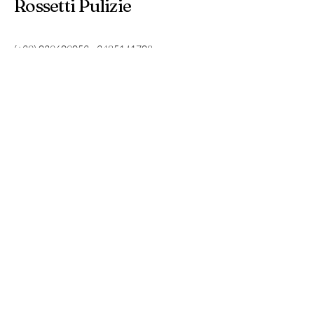
Rossetti Pulizie
(+39)
029609053
-
3485141708
info@rossettipulizie.it
via Galileo Ferraris, 2-4 21047
Saronno - Va Italia