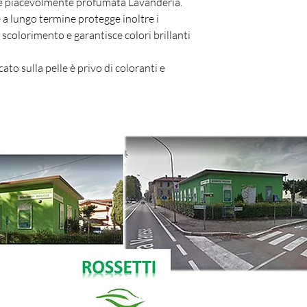
e piacevolmente profumata Lavanderia.
 a lungo termine protegge inoltre i
 scolorimento e garantisce colori brillanti
ato sulla pelle è privo di coloranti e
(+39) 0296090
info@rossettipul
via Galileo Ferr