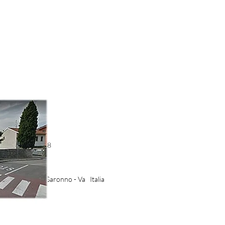
53 - 3485141708
izie.it
aris, 2-4 21047 Saronno - Va Italia