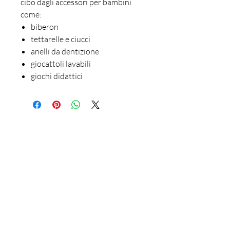
cibo dagli accessori per bambini
come:
biberon
tettarelle e ciucci
anelli da dentizione
giocattoli lavabili
giochi didattici
Rossetti Pulizie
(+39)
029609053
-
3485141708
info@rossettipulizie.it
via Galileo Ferraris, 2-4 21047
Saronno - Va Italia