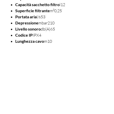
Capacità sacchetto filtro
l12
Superficie filtrante
m²0,25
Portata aria
l/s53
Depressione
mbar210
Livello sonoro
db(A)65
Codice IP
IPX4
Lunghezza cavo
m10
Peso (senza accessori)
Kg8 (P)
Dimensioni
mm340x340x570
Rossetti Pulizie
(+39)
029609053
-
3485141708
info@rossettipulizie.it