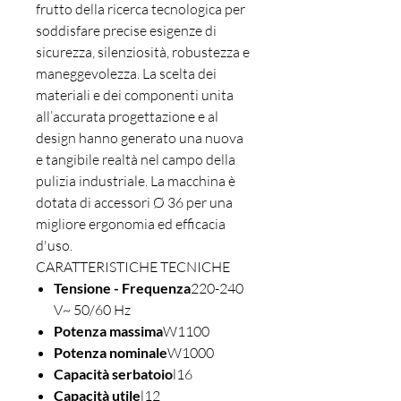
frutto della ricerca tecnologica per
soddisfare precise esigenze di
sicurezza, silenziosità, robustezza e
maneggevolezza. La scelta dei
materiali e dei componenti unita
all’accurata progettazione e al
design hanno generato una nuova
e tangibile realtà nel campo della
pulizia industriale. La macchina è
dotata di accessori Ø 36 per una
migliore ergonomia ed efficacia
d'uso.
CARATTERISTICHE TECNICHE
Tensione - Frequenza
220-240
V~ 50/60 Hz
Potenza massima
W1100
Potenza nominale
W1000
Capacità serbatoio
l16
Capacità utile
l12