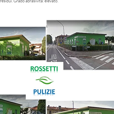
 residui. Grado abrasività: elevato.
(+39) 0296090
info@rossettipul
via Galileo Ferr