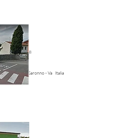
53 - 3485141708
izie.it
aris, 2-4 21047 Saronno - Va Italia