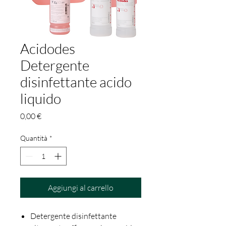
Acidodes
Detergente
disinfettante acido
liquido
Prezzo
0,00 €
Quantità
*
Aggiungi al carrello
Detergente disinfettante