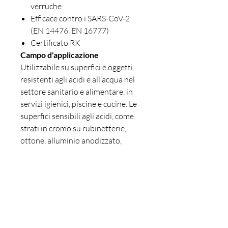
verruche
Efficace contro i SARS-CoV-2
(EN 14476, EN 16777)
Certificato RK
Campo d'applicazione
Utilizzabile su superfici e oggetti
resistenti agli acidi e all’acqua nel
settore sanitario e alimentare, in
servizi igienici, piscine e cucine. Le
superfici sensibili agli acidi, come
strati in cromo su rubinetterie,
ottone, alluminio anodizzato,
poliammide e pietra artificiale e
naturale sensibile agli acidi,
possono essere danneggiate dai
prodotti acidi.