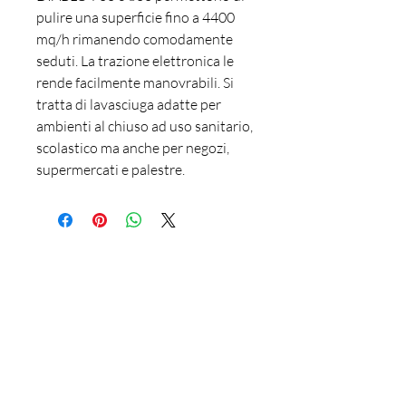
pulire una superficie fino a 4400
mq/h rimanendo comodamente
seduti. La trazione elettronica le
rende facilmente manovrabili. Si
tratta di lavasciuga adatte per
ambienti al chiuso ad uso sanitario,
scolastico ma anche per negozi,
supermercati e palestre.
Rossetti Pulizie
(+39)
029609053
-
3485141708
info@rossettipulizie.it
via Galileo Ferraris, 2-4 21047