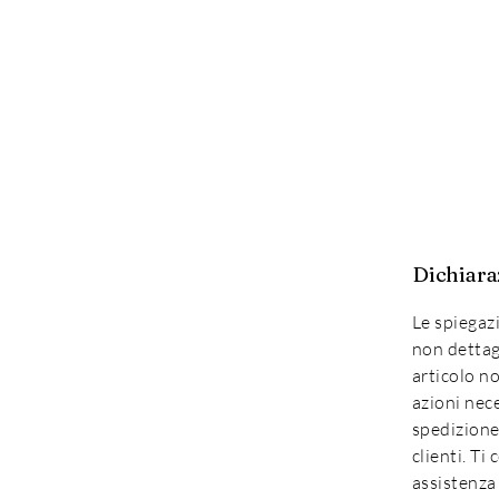
Dichiara
Le spiegaz
non dettag
articolo n
azioni nec
spedizione 
clienti. Ti
assistenza 