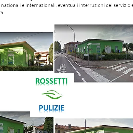
nazionali e internazionali, eventuali interruzioni del servizio
ra.
(+39) 0296090
info@rossettipul
via Galileo Ferr