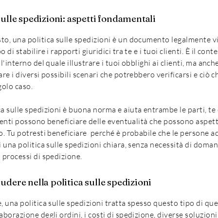
sulle spedizioni: aspetti fondamentali
to, una politica sulle spedizioni è un documento legalmente v
 di stabilire i rapporti giuridici tra te e i tuoi clienti. È il cont
ll'interno del quale illustrare i tuoi obblighi ai clienti, ma anch
are i diversi possibili scenari che potrebbero verificarsi e ciò 
ngolo caso.
a sulle spedizioni è buona norma e aiuta entrambe le parti, te e
clienti possono beneficiare delle eventualità che possono aspett
o. Tu potresti beneficiare perché è probabile che le persone a
i una politica sulle spedizioni chiara, senza necessità di doma
 processi di spedizione.
udere nella politica sulle spedizioni
, una politica sulle spedizioni tratta spesso questo tipo di ques
aborazione degli ordini, i costi di spedizione, diverse soluzioni