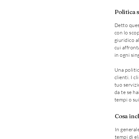
Politica 
Detto ques
con lo scopo
giuridico a
cui affront
in ogni si
Una politic
clienti. I 
tuo servizi
da te se ha
tempi o sui
Cosa incl
In generale
tempi di el