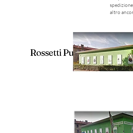
spedizione 
altro anco
Rossetti Pulizie