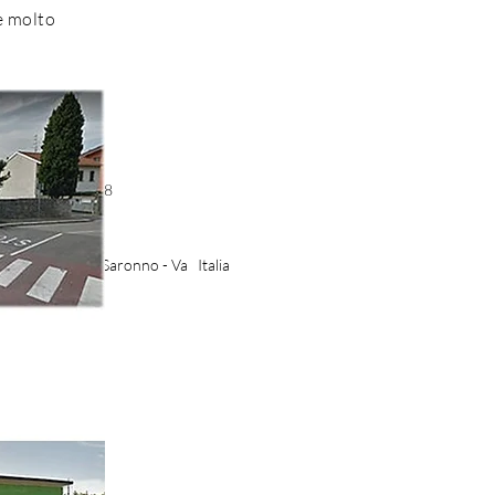
 e molto
53 - 3485141708
izie.it
aris, 2-4 21047 Saronno - Va Italia