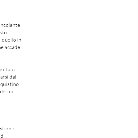
incolante
esto
e quello in
che accade
 i tuoi
arsi dal
cquistino
nde sui
tioni: i
 di