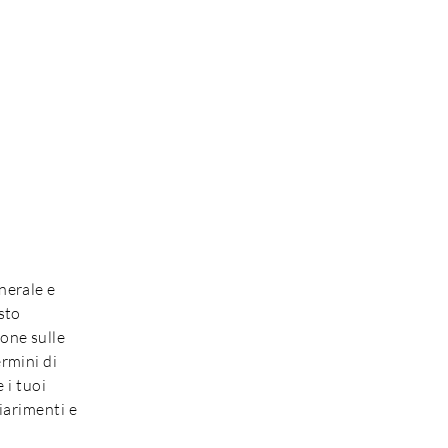
nerale e
sto
one sulle
ermini di
 i tuoi
hiarimenti e